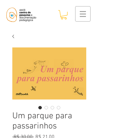
Um parque para
passarinhos
Preço
Preço
 R$ 30,00 
R$ 21,00