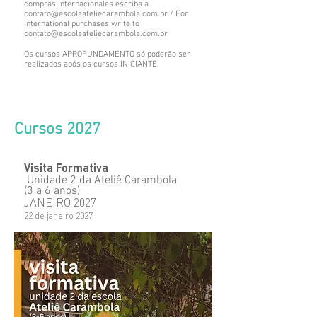
compras internacionales escriba a
contato@escolaateliecarambola.com.br
/ For
international purchases write to
contato@escolaateliecarambola.com.br
Os cursos APROFUNDAMENTO só poderão ser
realizados após os cursos INICIANTE.
Cursos 2027
Visita Formativa
Unidade 2 da Ateliê Carambola
(3 a 6 anos)
JANEIRO 2027
22 de janeiro 2027