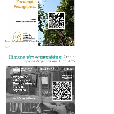
Grupo de estudos com Josiane Pareja
2025
Cursos em videoaulas
Viagem de Estudos para Buenos Aires e
Tigre na Argentina em Julho 2026
Materiais e
materialidades
na educação
infantil