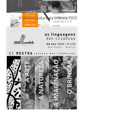
Propostas para
bebês e
crianças em
XI Mostra Cultura da Infância 2025
casa de 0 a 6
anos
O Projeto Político
Pedagógico da
Ateliê Carambola
em 5 partes
A Mostra
Cultura da
Infância na
Escola Ateliê
Carambola