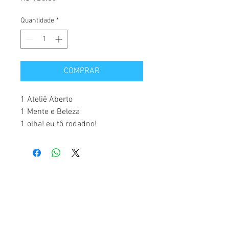
Quantidade
*
COMPRAR
1 Ateliê Aberto
1 Mente e Beleza
1 olha! eu tô rodadno!
Ateliê Centro de Pesquisa e Documentação
Pedagógica - CNPJ
270723820001-15
Rua São Samuel, 165 - Vila Mariana, São Paulo - SP