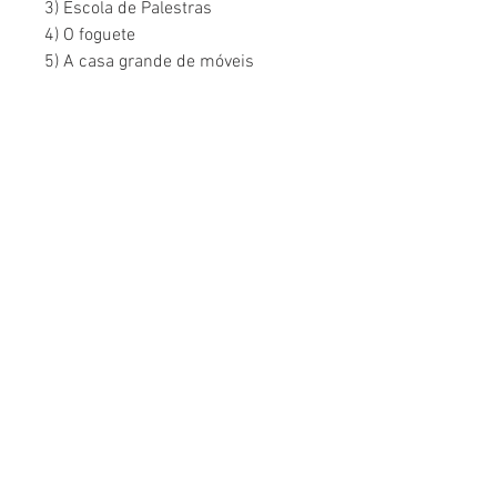
3) Escola de Palestras
4) O foguete
5) A casa grande de móveis
Ateliê Centro de Pesquisa e Documentação
Pedagógica - CNPJ
270723820001-15
Rua São Samuel, 165 - Vila Mariana, São Paulo - SP
[55] 11 5572-1274
Política de Entrega, Troca, Devolução e Reembolso