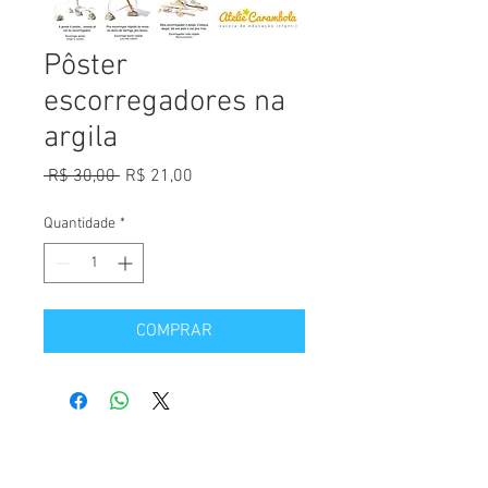
Pôster
escorregadores na
argila
Preço
Preço
 R$ 30,00 
R$ 21,00
normal
promocional
Quantidade
*
COMPRAR